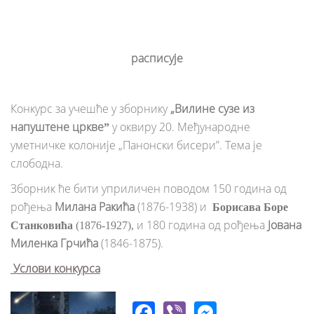
расписује
Конкурс за учешће у зборнику
„Вилине сузе из
напуштене црквеˮ
у оквиру 20. Међународне
уметничке колоније „Панонски бисери”. Тема је
слободна.
Зборник ће бити уприличен поводом 150 година од
рођења
Милана Ракића
(1876-1938) и
Борисава Боре
и 180 година од рођења
Јована
Станковића
(1876-1927),
Миленка Грчића
(1846-1875).
Услови конкурса
Facebook
Viber
Messeng