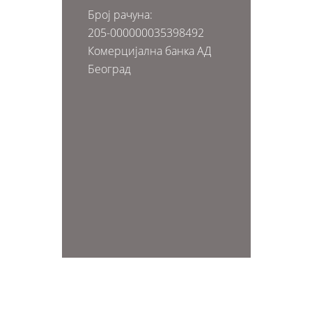
Број рачуна:
205-000000035398492
Комерцијална банка АД
Београд