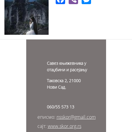
Савез књижевника у
отаџбини и расејању
Таковска 2, 21000
Нови Сад.
060/55 573 13
еписмо:
nsskor@gmail.com
сајт:
www.skor.org.rs