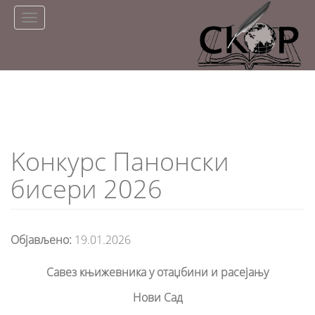
Skip
Toggle
to
navigation
main
content
Kонкурс Панонски
бисери 2026
Објављено:
19.01.2026
Савез књижевника у отаџбини и расејању
Нови Сад