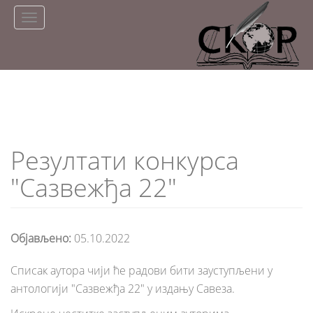
Skip
Toggle
to
navigation
main
content
Резултати конкурса
"Сазвежђа 22"
Објављено:
05.10.2022
Списак аутора чији ће радови бити зауступљени у
антологији "Сазвежђа 22" у издању Савеза.