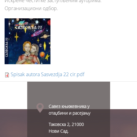
Искрене честитке заступљеним ауторима.
Организациони одбор.
Spisak autora Sasvezdja 22 cir.pdf
Савез књижевника у
отаџбини и расејању
Таковска 2, 21000
Нови Сад.