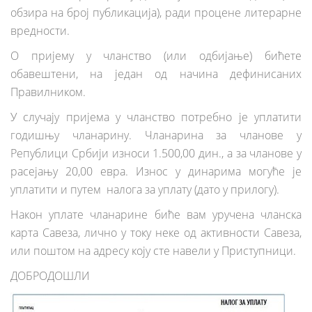
обзира на број публикација), ради процене литерарне
вредности.
О пријему у чланство (или одбијање) бићете
обавештени, на један од начина дефинисаних
Правилником.
У случају пријема у чланство потребно је уплатити
годишњу чланарину. Чланарина за чланове у
Републици Србији износи 1.500,00 дин., а за чланове у
расејању 20,00 евра. Износ у динарима могуће је
уплатити и путем налога за уплату (дато у прилогу).
Након уплате чланарине биће вам уручена чланска
карта Савеза, лично у току неке од активности Савеза,
или поштом на адресу коју сте навели у Приступници.
ДОБРОДОШЛИ