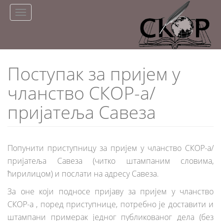
Skip
Toggle
to
navigation
main
content
Поступак за пријем у
чланство СКОР-а/
пријатеља Савеза
Попунити приступницу за пријем у чланство СКОР-а/
пријатеља Савеза (читко штампаним словима,
ћирилицом) и послати на адресу Савеза.
За оне који подносе пријаву за пријем у чланство
СКОР-а , поред приступнице, потребно је доставити и
штампани примерак једног публикованог дела (без