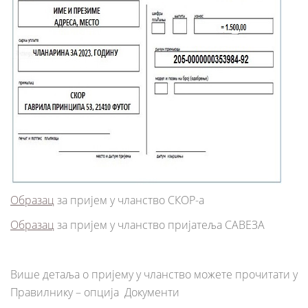
Образац
за пријем у чланство СКОР-а
Образац
за пријем у чланство пријатеља САВЕЗА
Више детаља o пријему у чланство можете прочитати у
Правилнику – опција Документи