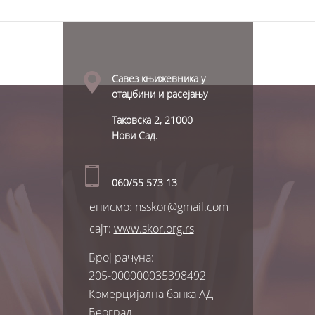
Савез књижевника у
отаџбини и расејању
Таковска 2, 21000
Нови Сад.
060/55 573 13
еписмо:
nsskor@gmail.com
сајт:
www.skor.org.rs
Број рачуна:
205-000000035398492
Комерцијална банка АД
Београд